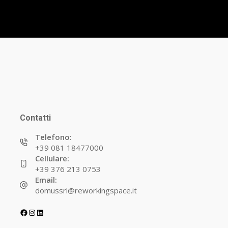
Contatti
Telefono:
+39 081 18477000
Cellulare:
+39 376 213 0753
Email:
domussrl@reworkingspace.it
Facebook
Instagram
LinkedIn